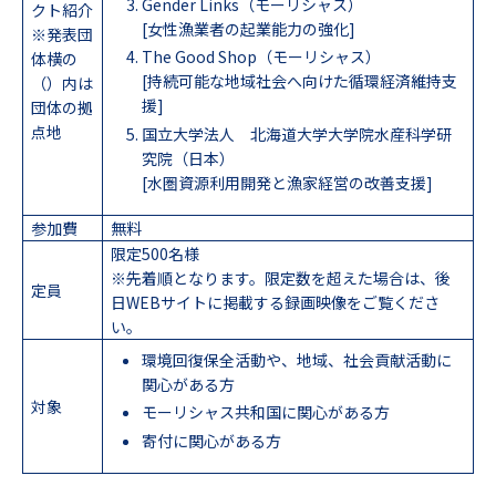
Gender Links（モーリシャス）
クト紹介
[女性漁業者の起業能力の強化]
※発表団
The Good Shop（モーリシャス）
体横の
[持続可能な地域社会へ向けた循環経済維持支
（）内は
援]
団体の拠
点地
国立大学法人 北海道大学大学院水産科学研
究院（日本）
[水圏資源利用開発と漁家経営の改善支援]
参加費
無料
限定500名様
※先着順となります。限定数を超えた場合は、後
定員
日WEBサイトに掲載する録画映像をご覧くださ
い。
環境回復保全活動や、地域、社会貢献活動に
関心がある方
対象
モーリシャス共和国に関心がある方
寄付に関心がある方