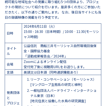
続可能な地域社会への発展に取り組む5つの団体より、プロジェ
クトの現状について紹介を行います。是非多くの方にご参加いた
だきたく、以下の通りご案内します。 なお、後日当サイトにも当
日の録画映像の掲載を行う予定です。
2024年6月11日（火）
15:00 - 16:30（日本時間）/ 10:00‐11:30(モーリシ
日時
ャス時間)
公益信託 商船三井モーリシャス自然環境回復保
タイト
全・国際協力基金
ル
「活動成果報告会／2024年」
Zoomによるオンライン配信
会場
受付完了後に視聴用URLをお送りします。
言語
英語又は日本語（同時通訳機能あり）
リーフ・コンサベーション（モーリシャス）
[マングローブ生態系の研究と植林]
一般社団法人バードライフ・インターナショ
発表団体
ナル東京（日本）
と
[地元住民と協働した水鳥の研究調査]
プロジェ