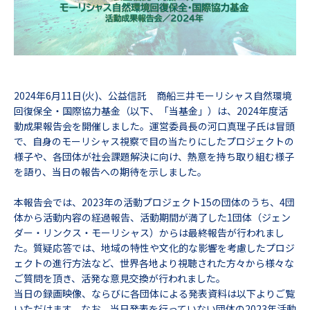
2024年6月11日(火)、公益信託 商船三井モーリシャス自然環境
回復保全・国際協力基金（以下、「当基金」）は、2024年度活
動成果報告会を開催しました。運営委員長の河口真理子氏は冒頭
で、自身のモーリシャス視察で目の当たりにしたプロジェクトの
様子や、各団体が社会課題解決に向け、熱意を持ち取り組む様子
を語り、当日の報告への期待を示しました。
本報告会では、2023年の活動プロジェクト15の団体のうち、4団
体から活動内容の経過報告、活動期間が満了した1団体（ジェン
ダー・リンクス・モーリシャス）からは最終報告が行われまし
た。質疑応答では、地域の特性や文化的な影響を考慮したプロジ
ェクトの進行方法など、世界各地より視聴された方々から様々な
ご質問を頂き、活発な意見交換が行われました。
当日の録画映像、ならびに各団体による発表資料は以下よりご覧
いただけます。なお、当日発表を行っていない団体の2023年活動