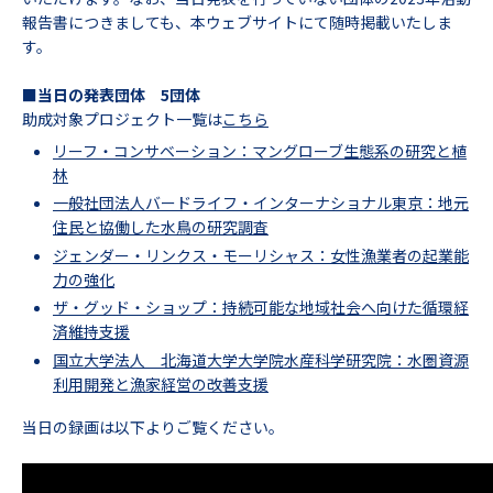
報告書につきましても、本ウェブサイトにて随時掲載いたしま
す。
■当日の発表団体 5団体
助成対象プロジェクト一覧は
こちら
リーフ・コンサベーション：マングローブ生態系の研究と植
林
一般社団法人バードライフ・インターナショナル東京：地元
住民と協働した水鳥の研究調査
ジェンダー・リンクス・モーリシャス：女性漁業者の起業能
力の強化
ザ・グッド・ショップ：持続可能な地域社会へ向けた循環経
済維持支援
国立大学法人 北海道大学大学院水産科学研究院：水圏資源
利用開発と漁家経営の改善支援
当日の録画は以下よりご覧ください。